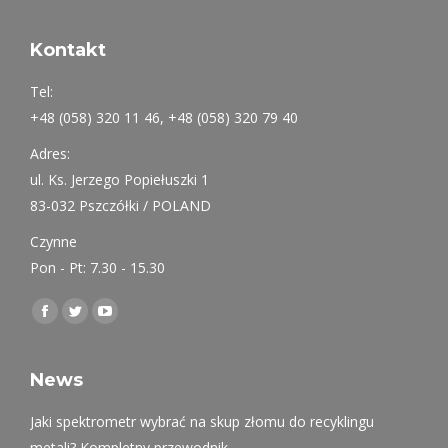
Kontakt
Tel:
+48 (058) 320 11 46, +48 (058) 320 79 40
Adres:
ul. Ks. Jerzego Popiełuszki 1
83-032 Pszczółki / POLAND
Czynne
Pon - Pt: 7.30 - 15.30
Find us on:
Facebook
Twitter
YouTube
page
page
page
opens
opens
opens
News
in
in
in
Jaki spektrometr wybrać na skup złomu do recyklingu
new
new
new
metali? Kompletny przewodnik