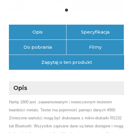
Opis
Specyfikacja
Do pobrania
Filmy
Zapytaj o ten produkt
Opis
Hartip 1800 jest zaawansowanym i nowoczesnym testerem
twardości metalu. Tester ma pojemność pamięci danych 4000.
Zmierzone wartości mogą być drukowane z mikro-drukarki RS232
lub Bluetooth. Wszystkie zapisane dane są łatwo dostępne i mogą