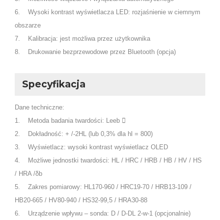
6. Wysoki kontrast wyświetlacza LED: rozjaśnienie w ciemnym
obszarze
7. Kalibracja: jest możliwa przez użytkownika
8. Drukowanie bezprzewodowe przez Bluetooth (opcja)
Specyfikacja
Dane techniczne:
1. Metoda badania twardości: Leeb 
2. Dokładność: + /-2HL (lub 0,3% dla hl = 800)
3. Wyświetlacz: wysoki kontrast wyświetlacz OLED
4. Możliwe jednostki twardości: HL / HRC / HRB / HB / HV / HS
/ HRA /δb
5. Zakres pomiarowy: HL170-960 / HRC19-70 / HRB13-109 /
HB20-665 / HV80-940 / HS32-99,5 / HRA30-88
6. Urządzenie wpływu – sonda: D / D-DL 2-w-1 (opcjonalnie)