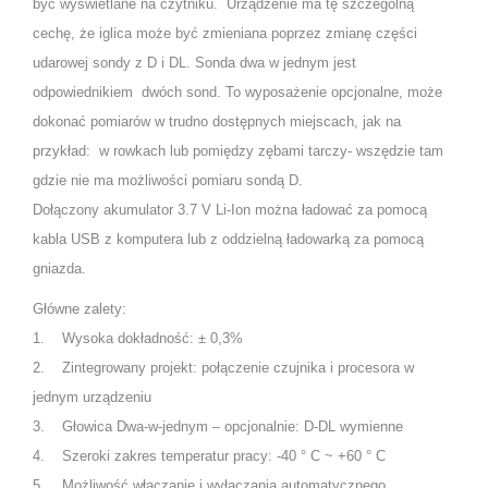
być wyświetlane na czytniku. Urządzenie ma tę szczególną
cechę, że iglica może być zmieniana poprzez zmianę części
udarowej sondy z D i DL. Sonda dwa w jednym jest
odpowiednikiem dwóch sond. To wyposażenie opcjonalne, może
dokonać pomiarów w trudno dostępnych miejscach, jak na
przykład: w rowkach lub pomiędzy zębami tarczy- wszędzie tam
gdzie nie ma możliwości pomiaru sondą D.
Dołączony akumulator 3.7 V Li-Ion można ładować za pomocą
kabla USB z komputera lub z oddzielną ładowarką za pomocą
gniazda.
Główne zalety:
1. Wysoka dokładność: ± 0,3%
2. Zintegrowany projekt: połączenie czujnika i procesora w
jednym urządzeniu
3. Głowica Dwa-w-jednym – opcjonalnie: D-DL wymienne
4. Szeroki zakres temperatur pracy: -40 ° C ~ +60 ° C
5. Możliwość włączanie i wyłączania automatycznego