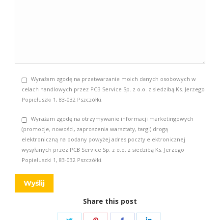
Wyrażam zgodę na przetwarzanie moich danych osobowych w
celach handlowych przez PCB Service Sp. z o.o. z siedzibą Ks. Jerzego
Popiełuszki 1, 83-032 Pszczółki.
Wyrażam zgodę na otrzymywanie informacji marketingowych
(promocje, nowości, zaproszenia warsztaty, targi) drogą
elektroniczną na podany powyżej adres poczty elektronicznej
wysyłanych przez PCB Service Sp. z o.o. z siedzibą Ks. Jerzego
Popiełuszki 1, 83-032 Pszczółki.
Share this post
Share
Share
Share
Share