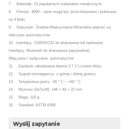
7. Materiały: 10 popularnych materiałów metalicznych
8. Pamięć: 4000 – dane mogą być przechowywane i pobierane
na 4 bloki,
9. Statystyki: Średnia-/Maksymalna-/Minimalna wartość są
obliczane automatycznie
10. Interfejsy: USB/RS232 do drukowania lub ładowania
Interfejsy: Bluetooth do drukowania (opcjonalnie)
Włączanie / wyłączanie: automatyczne
11. Zasilanie- wbudowana bateria 3,7 V Li-Ionen-Akku
12. Sygnał ostrzegawczy: o górnej i dolnej granicy
13. Temperatura pracy: -40 ° C ~ +60 ° C
14. Wymiary (DxSxW): 148 × 44 × 22 mm
15. Waga: 110 g
16. Standard: ASTM A956
Wyślij zapytanie