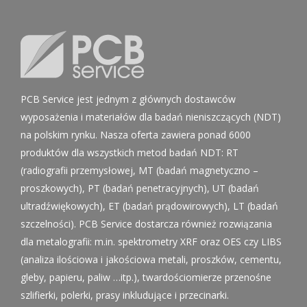
PCB Service jest jednym z głównych dostawców
wyposażenia i materiałów dla badań nieniszczących (NDT)
na polskim rynku. Nasza oferta zawiera ponad 6000
produktów dla wszystkich metod badań NDT: RT
(radiografii przemysłowej, MT (badań magnetyczno –
proszkowych), PT (badań penetracyjnych), UT (badań
ultradźwiękowych), ET (badań prądowirowych), LT (badań
szczelności). PCB Service dostarcza również rozwiązania
dla metalografii: m.in. spektrometry XRF oraz OES czy LIBS
(analiza ilościowa i jakościowa metali, proszków, cementu,
gleby, papieru, paliw …itp.), twardościomierze przenośne
szlifierki, polerki, prasy inkludujące i przecinarki.