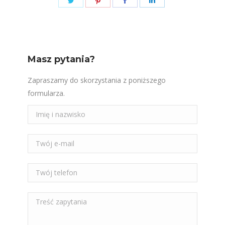
on
on
on
on
Twitter
Pinterest
Facebook
LinkedIn
Masz pytania?
Zapraszamy do skorzystania z poniższego
formularza.