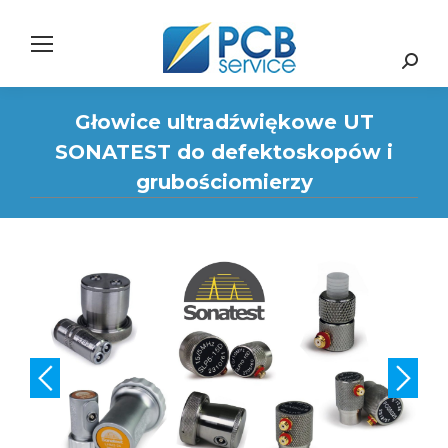
Search:
Głowice ultradźwiękowe UT
SONATEST do defektoskopów i
grubościomierzy