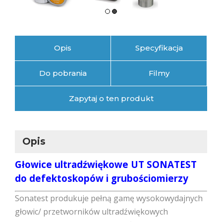
Opis
Specyfikacja
Do pobrania
Filmy
Zapytaj o ten produkt
Opis
Głowice ultradźwiękowe UT SONATEST
do defektoskopów i grubościomierzy
Sonatest produkuje pełną gamę wysokowydajnych
głowic/ przetworników ultradźwiękowych