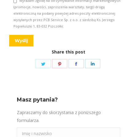
Wyrażam zgodę na otrzymywanie informacji marketingowych
(promocje, nowości, zaproszenia warsztaty, targi) drogą
elektroniczną na podany powyżej adres poczty elektronicznej
wysyłanych przez PCB Service Sp. z o.o. z siedzibą Ks. Jerzego
Popiełuszki 1, 83-032 Pszczółki.
Share this post
Share
Share
Share
Share
on
on
on
on
Twitter
Pinterest
Facebook
LinkedIn
Masz pytania?
Zapraszamy do skorzystania z poniższego
formularza.