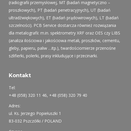
(radiografii przemysłowej, MT (badań magnetyczno –
proszkowych), PT (badań penetracyjnych), UT (badań
ultradźwiękowych), ET (badań prądowirowych), LT (badań
szczelności). PCB Service dostarcza również rozwiązania
dla metalografii: m.in. spektrometry XRF oraz OES czy LIBS
(analiza ilościowa i jakościowa metali, proszków, cementu,
gleby, papieru, paliw …itp.), twardościomierze przenośne
szlifierki, polerki, prasy inkludujące i przecinarki.
Kontakt
Tel:
+48 (058) 320 11 46, +48 (058) 320 79 40
Adres:
ul. Ks. Jerzego Popiełuszki 1
83-032 Pszczółki / POLAND