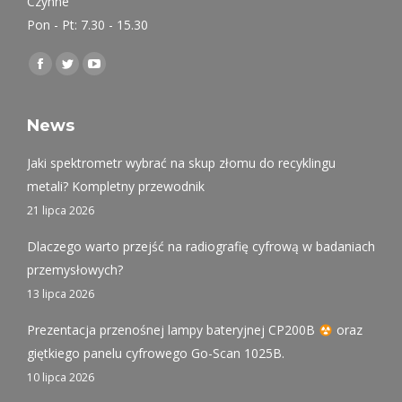
Czynne
Pon - Pt: 7.30 - 15.30
Find us on:
Facebook
Twitter
YouTube
page
page
page
opens
opens
opens
News
in
in
in
Jaki spektrometr wybrać na skup złomu do recyklingu
new
new
new
metali? Kompletny przewodnik
window
window
window
21 lipca 2026
Dlaczego warto przejść na radiografię cyfrową w badaniach
przemysłowych?
13 lipca 2026
Prezentacja przenośnej lampy bateryjnej CP200B
oraz
giętkiego panelu cyfrowego Go-Scan 1025B.
10 lipca 2026