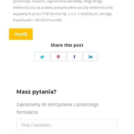
(promocje, nowości, zaproszenia warsztaty, targi) drogą
elektroniczną na podany powyżej adres poczty elektronicznej
wysyłanych przez PCB Service Sp. z o.o. z siedzibą Ks. Jerzego
Popiełuszki 1, 83-032 Pszczółki.
Share this post
Share
Share
Share
Share
on
on
on
on
Twitter
Pinterest
Facebook
LinkedIn
Masz pytania?
Zapraszamy do skorzystania z poniższego
formularza.