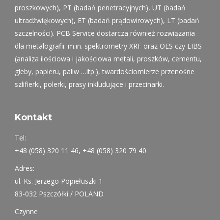
proszkowych), PT (badań penetracyjnych), UT (badań
ultradźwiękowych), ET (badań prądowirowych), LT (badań
szczelności). PCB Service dostarcza również rozwiązania
dla metalografii: m.in. spektrometry XRF oraz OES czy LIBS
(analiza ilościowa i jakościowa metali, proszków, cementu,
gleby, papieru, paliw …itp.), twardościomierze przenośne
szlifierki, polerki, prasy inkludujące i przecinarki.
Kontakt
Tel:
+48 (058) 320 11 46, +48 (058) 320 79 40
Adres:
ul. Ks. Jerzego Popiełuszki 1
83-032 Pszczółki / POLAND
Czynne