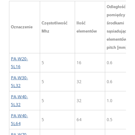
Odległość
pomiędzy
Częstotliwość
Ilość
środkami
Oznaczenie
Mhz
elementów
sąsiadujących
elementów
pitch [mm]
PA-W20-
5
16
0.6
5L16
PA-W30-
5
32
0.6
5L32
PA-W40-
5
32
1.0
5L32
PA-W40-
5
64
0.5
5L64
PA-W70-