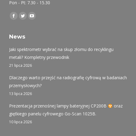
Pon - Pt: 7.30 - 15.30
Find us on:
Facebook
Twitter
YouTube
page
page
page
opens
opens
opens
News
in
in
in
Jaki spektrometr wybrać na skup złomu do recyklingu
new
new
new
metali? Kompletny przewodnik
window
window
window
21 lipca 2026
Dlaczego warto przejść na radiografię cyfrową w badaniach
przemysłowych?
13 lipca 2026
Prezentacja przenośnej lampy bateryjnej CP200B
oraz
giętkiego panelu cyfrowego Go-Scan 1025B.
10 lipca 2026