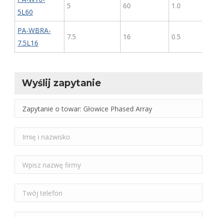
5
60
1.0
5L60
PA-WBRA-
7.5
16
0.5
7.5L16
Wyślij zapytanie