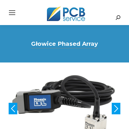
Search:
Głowice Phased Array