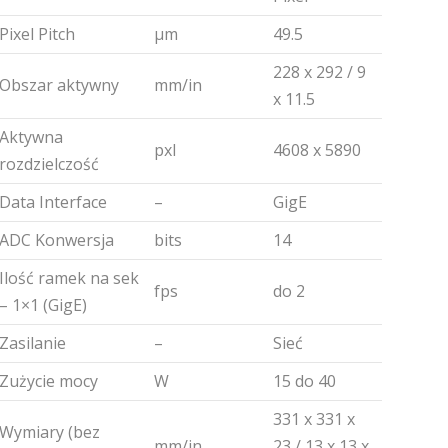
Pixel Pitch
µm
49.5
228 x 292 / 9
Obszar aktywny
mm/in
x 11.5
Aktywna
pxl
4608 x 5890
rozdzielczość
Data Interface
–
GigE
ADC Konwersja
bits
14
Ilość ramek na sek
fps
do 2
– 1×1 (GigE)
Zasilanie
–
Sieć
Zużycie mocy
W
15 do 40
331 x 331 x
Wymiary (bez
mm/in
23 / 13 x 13 x