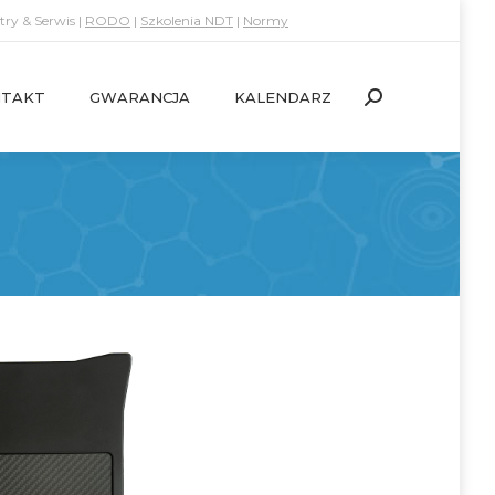
ry & Serwis |
RODO
|
Szkolenia NDT
|
Normy
TAKT
GWARANCJA
KALENDARZ
Search:
TAKT
GWARANCJA
KALENDARZ
Search: