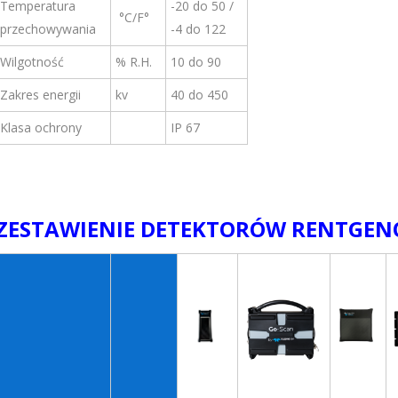
Temperatura
-20 do 50 /
°C/F°
przechowywania
-4 do 122
Wilgotność
% R.H.
10 do 90
Zakres energii
kv
40 do 450
Klasa ochrony
IP 67
ZESTAWIENIE DETEKTORÓW RENTGEN