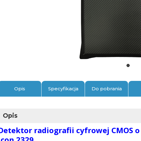
Opis
Specyfikacja
Do pobrania
Opis
Detektor radiografii cyfrowej CMOS o 
Icon 2329