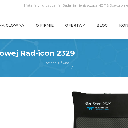
Materiały i urządzenia. Badania nieniszczące NDT & Spektromet
NA GŁOWNA
O FIRMIE
OFERTA
BLOG
KON
NA GŁOWNA
O FIRMIE
OFERTA
BLOG
KON
rowej Rad-icon 2329
Strona główna