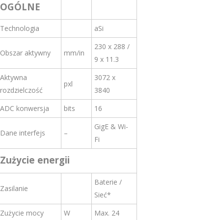
OGÓLNE
Technologia
aSi
230 x 288 /
Obszar aktywny
mm/in
9 x 11.3
Aktywna
3072 x
pxl
rozdzielczość
3840
ADC konwersja
bits
16
GigE & Wi-
Dane interfejs
–
Fi
Zużycie energii
Baterie /
Zasilanie
Sieć*
Zużycie mocy
W
Max. 24