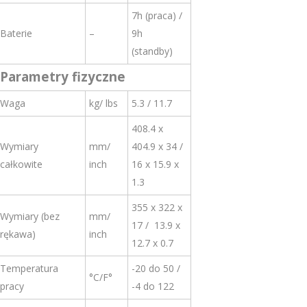
7h (praca) /
Baterie
–
9h
(standby)
Parametry fizyczne
Waga
kg/ lbs
5.3 / 11.7
408.4 x
Wymiary
mm/
404.9 x 34 /
całkowite
inch
16 x 15.9 x
1.3
355 x 322 x
Wymiary (bez
mm/
17 / 13.9 x
rękawa)
inch
12.7 x 0.7
Temperatura
-20 do 50 /
°C/F°
pracy
-4 do 122