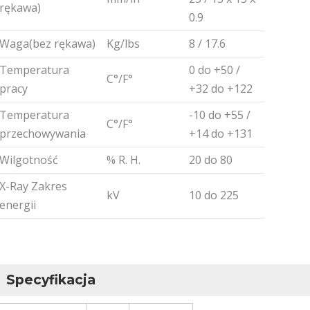
rękawa)
0.9
Waga(bez rękawa)
Kg/lbs
8 / 17.6
Temperatura
0 do +50 /
C°/F°
pracy
+32 do +122
Temperatura
-10 do +55 /
C°/F°
przechowywania
+14 do +131
Wilgotność
% R. H.
20 do 80
X-Ray Zakres
kV
10 do 225
energii
Specyfikacja