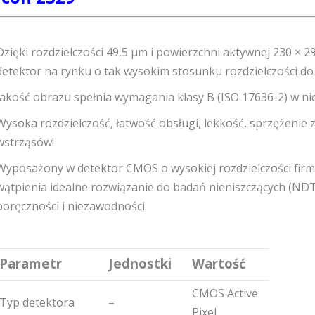
Dzięki rozdzielczości 49,5 µm i powierzchni aktywnej 230 × 29
detektor na rynku o tak wysokim stosunku rozdzielczości do
Jakość obrazu spełnia wymagania klasy B (ISO 17636-2) w ni
Wysoka rozdzielczość, łatwość obsługi, lekkość, sprzężenie 
wstrząsów!
Wyposażony w detektor CMOS o wysokiej rozdzielczości firm
wątpienia idealne rozwiązanie do badań nieniszczących (NDT
poręczności i niezawodności.
Parametr
Jednostki
Wartość
CMOS Active
Typ detektora
–
Pixel