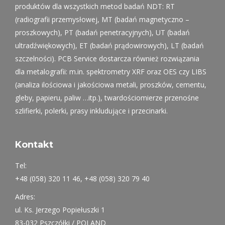
produktów dla wszystkich metod badań NDT: RT
(radiografii przemysłowej, MT (badań magnetyczno –
proszkowych), PT (badań penetracyjnych), UT (badań
ultradźwiękowych), ET (badań prądowirowych), LT (badań
szczelności). PCB Service dostarcza również rozwiązania
dla metalografii: m.in. spektrometry XRF oraz OES czy LIBS
(analiza ilościowa i jakościowa metali, proszków, cementu,
gleby, papieru, paliw …itp.), twardościomierze przenośne
szlifierki, polerki, prasy inkludujące i przecinarki.
Kontakt
Tel:
+48 (058) 320 11 46, +48 (058) 320 79 40
Adres:
ul. Ks. Jerzego Popiełuszki 1
83-032 Pszczółki / POLAND