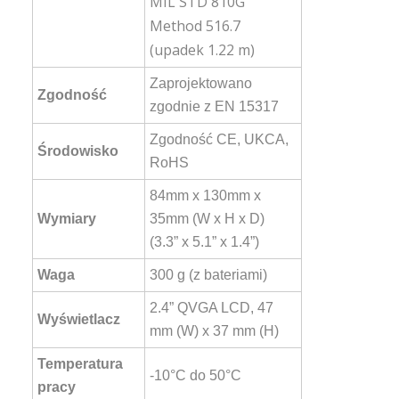
MIL STD 810G
Method 516.7
(upadek 1.22 m)
Zaprojektowano
Zgodność
zgodnie z EN 15317
Zgodność CE, UKCA,
Środowisko
RoHS
84mm x 130mm x
Wymiary
35mm (W x H x D)
(3.3” x 5.1” x 1.4”)
Waga
300 g (z bateriami)
2.4” QVGA LCD, 47
Wyświetlacz
mm (W) x 37 mm (H)
Temperatura
-10°C do 50°C
pracy