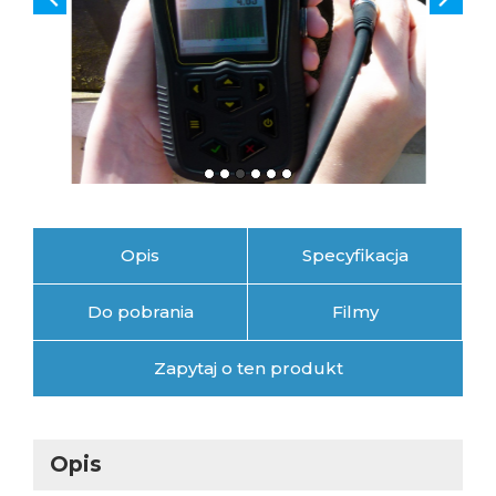
Opis
Specyfikacja
Do pobrania
Filmy
Zapytaj o ten produkt
Opis