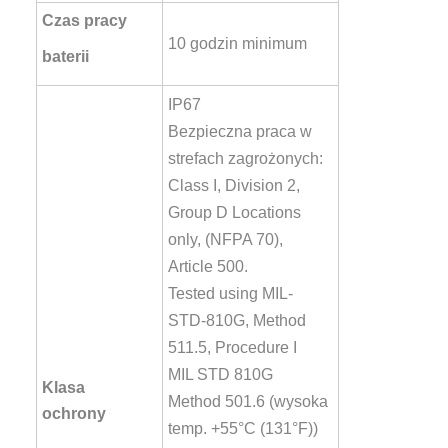
Czas pracy
10 godzin minimum
baterii
IP67
Bezpieczna praca w
strefach zagrożonych:
Class I, Division 2,
Group D Locations
only, (NFPA 70),
Article 500.
Tested using MIL-
STD-810G, Method
511.5, Procedure I
MIL STD 810G
Klasa
Method 501.6 (wysoka
ochrony
temp. +55°C (131°F))