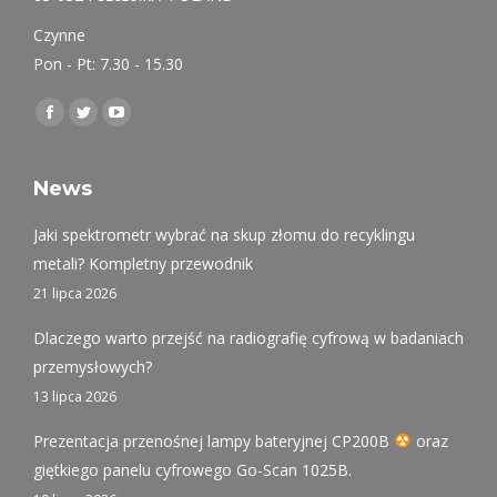
Czynne
Pon - Pt: 7.30 - 15.30
Find us on:
Facebook
Twitter
YouTube
page
page
page
opens
opens
opens
News
in
in
in
Jaki spektrometr wybrać na skup złomu do recyklingu
new
new
new
metali? Kompletny przewodnik
window
window
window
21 lipca 2026
Dlaczego warto przejść na radiografię cyfrową w badaniach
przemysłowych?
13 lipca 2026
Prezentacja przenośnej lampy bateryjnej CP200B
oraz
giętkiego panelu cyfrowego Go-Scan 1025B.