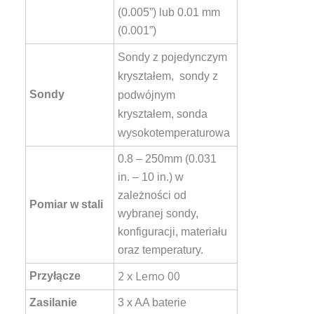
(0.005”) lub 0.01 mm
(0.001”)
Sondy z pojedynczym
kryształem, s
ondy z
Sondy
podwójnym
kryształem, s
onda
wysokotemperaturowa
0.8 – 250mm (0.031
in. – 10 in.) w
zależności od
Pomiar w stali
wybranej sondy,
konfiguracji, materiału
oraz temperatury.
2 x Lemo 00
Przyłącze
Zasilanie
3 x AA baterie