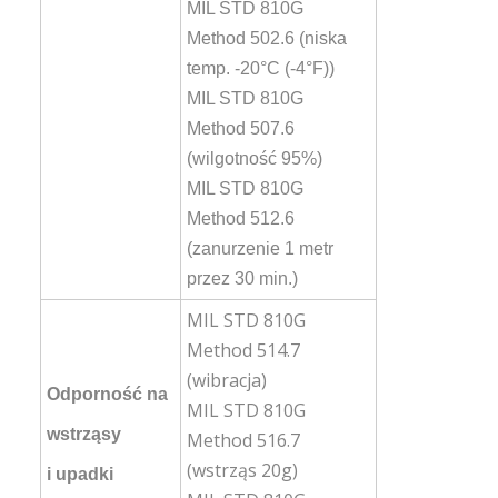
MIL STD 810G
Method 502.6 (niska
temp. -20°C (-4°F))
MIL STD 810G
Method 507.6
(wilgotność 95%)
MIL STD 810G
Method 512.6
(zanurzenie 1 metr
przez 30 min.)
MIL STD 810G
Method 514.7
(wibracja)
Odporność na
MIL STD 810G
wstrząsy
Method 516.7
(wstrząs 20g)
i upadki