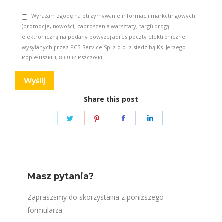
Wyrażam zgodę na otrzymywanie informacji marketingowych
(promocje, nowości, zaproszenia warsztaty, targi) drogą
elektroniczną na podany powyżej adres poczty elektronicznej
wysyłanych przez PCB Service Sp. z o.o. z siedzibą Ks. Jerzego
Popiełuszki 1, 83-032 Pszczółki.
Share this post
Share
Share
Share
Share
on
on
on
on
Twitter
Pinterest
Facebook
LinkedIn
Masz pytania?
Zapraszamy do skorzystania z poniższego
formularza.