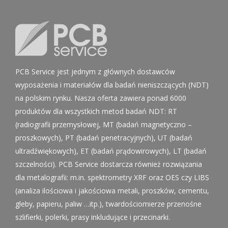
PCB Service jest jednym z głównych dostawców
wyposażenia i materiałów dla badań nieniszczących (NDT)
na polskim rynku. Nasza oferta zawiera ponad 6000
produktów dla wszystkich metod badań NDT: RT
(radiografii przemysłowej, MT (badań magnetyczno –
proszkowych), PT (badań penetracyjnych), UT (badań
ultradźwiękowych), ET (badań prądowirowych), LT (badań
szczelności). PCB Service dostarcza również rozwiązania
dla metalografii: m.in. spektrometry XRF oraz OES czy LIBS
(analiza ilościowa i jakościowa metali, proszków, cementu,
gleby, papieru, paliw …itp.), twardościomierze przenośne
szlifierki, polerki, prasy inkludujące i przecinarki.