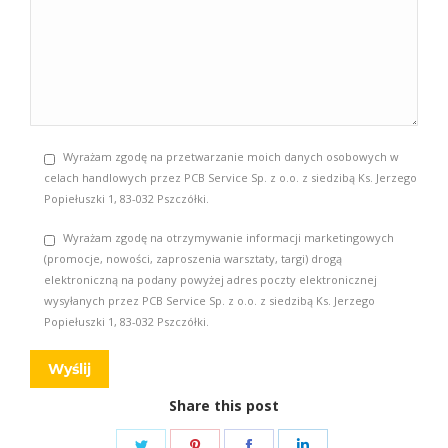
Wyrażam zgodę na przetwarzanie moich danych osobowych w
celach handlowych przez PCB Service Sp. z o.o. z siedzibą Ks. Jerzego
Popiełuszki 1, 83-032 Pszczółki.
Wyrażam zgodę na otrzymywanie informacji marketingowych
(promocje, nowości, zaproszenia warsztaty, targi) drogą
elektroniczną na podany powyżej adres poczty elektronicznej
wysyłanych przez PCB Service Sp. z o.o. z siedzibą Ks. Jerzego
Popiełuszki 1, 83-032 Pszczółki.
Share this post
Share
Share
Share
Share