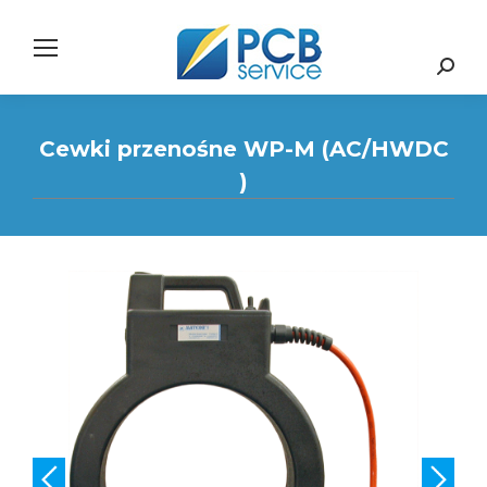
Search:
Cewki przenośne WP-M (AC/HWDC
)