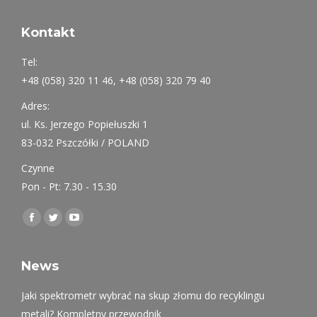
Kontakt
Tel:
+48 (058) 320 11 46, +48 (058) 320 79 40
Adres:
ul. Ks. Jerzego Popiełuszki 1
83-032 Pszczółki / POLAND
Czynne
Pon - Pt: 7.30 - 15.30
Find us on:
Facebook
Twitter
YouTube
page
page
page
opens
opens
opens
News
in
in
in
Jaki spektrometr wybrać na skup złomu do recyklingu
new
new
new
metali? Kompletny przewodnik