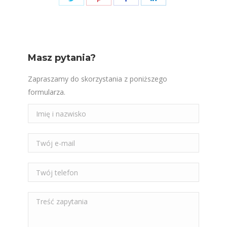
on
on
on
on
Twitter
Pinterest
Facebook
LinkedIn
Masz pytania?
Zapraszamy do skorzystania z poniższego
formularza.