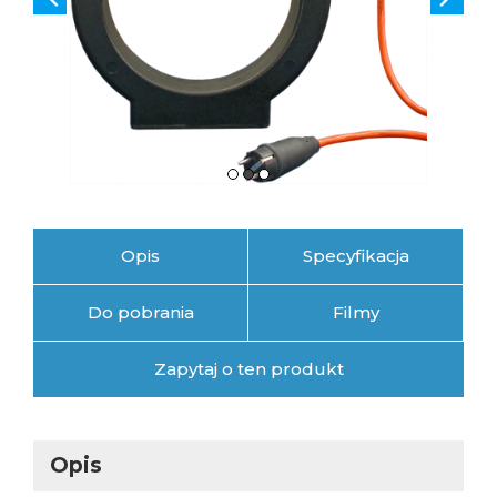
Opis
Specyfikacja
Do pobrania
Filmy
Zapytaj o ten produkt
Opis