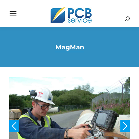
Search:
MagMan