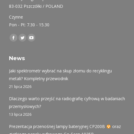
83-032 Pszczółki / POLAND
Czynne
Pon - Pt: 7.30 - 15.30
Find us on:
Facebook
Twitter
YouTube
page
page
page
opens
opens
opens
News
in
in
in
Jaki spektrometr wybrać na skup złomu do recyklingu
new
new
new
metali? Kompletny przewodnik
window
window
window
21 lipca 2026
Dlaczego warto przejść na radiografię cyfrową w badaniach
przemysłowych?
13 lipca 2026
Prezentacja przenośnej lampy bateryjnej CP200B
oraz