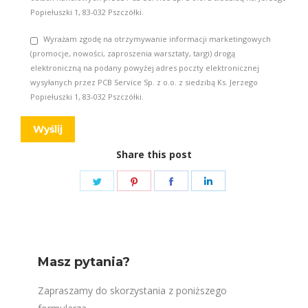
Popiełuszki 1, 83-032 Pszczółki.
Wyrażam zgodę na otrzymywanie informacji marketingowych
(promocje, nowości, zaproszenia warsztaty, targi) drogą
elektroniczną na podany powyżej adres poczty elektronicznej
wysyłanych przez PCB Service Sp. z o.o. z siedzibą Ks. Jerzego
Popiełuszki 1, 83-032 Pszczółki.
Share this post
Share
Share
Share
Share
on
on
on
on
Twitter
Pinterest
Facebook
LinkedIn
Masz pytania?
Zapraszamy do skorzystania z poniższego