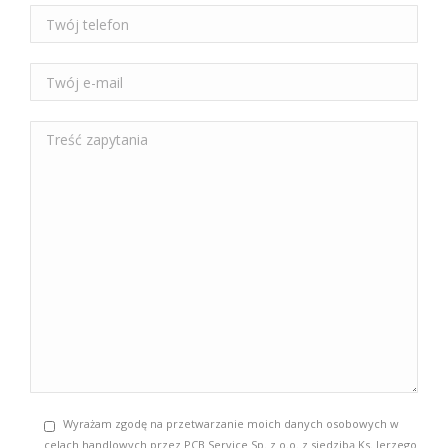
Wyrażam zgodę na przetwarzanie moich danych osobowych w
celach handlowych przez PCB Service Sp. z o.o. z siedzibą Ks. Jerzego