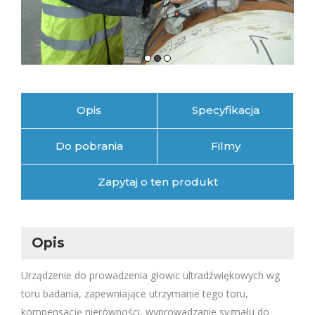
Opis
Specyfikacja
Do pobrania
Filmy
Zapytaj o ten produkt
Opis
Urządzenie do prowadzenia głowic ultradźwiękowych wg
toru badania, zapewniające utrzymanie tego toru,
kompensację nierówności, wyprowadzanie sygnału do