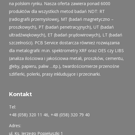
na polskim rynku. Nasza oferta zawiera ponad 6000
produktów dla wszystkich metod badań NDT: RT
(radiografii przemysłowej, MT (badań magnetyczno –
proszkowych), PT (badań penetracyjnych), UT (badań
ultradźwiękowych), ET (badań prądowirowych), LT (badań
szczelności). PCB Service dostarcza również rozwiązania
dla metalografii: m.in. spektrometry XRF oraz OES czy LIBS
(analiza ilościowa i jakościowa metali, proszków, cementu,
gleby, papieru, paliw …itp.), twardościomierze przenośne
szlifierki, polerki, prasy inkludujące i przecinarki.
Kontakt
Tel:
+48 (058) 320 11 46, +48 (058) 320 79 40
Adres:
ul. Ks. Jerzego Popiełuszki 1