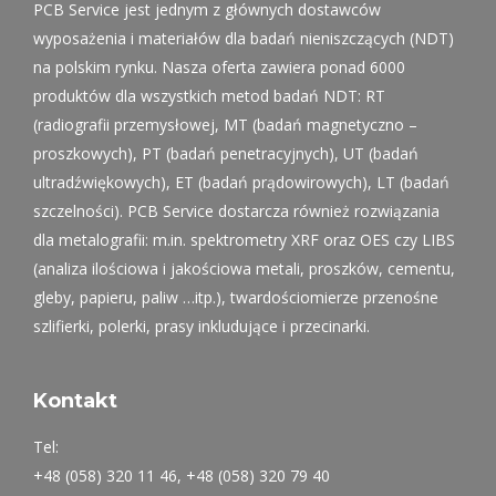
PCB Service jest jednym z głównych dostawców
wyposażenia i materiałów dla badań nieniszczących (NDT)
na polskim rynku. Nasza oferta zawiera ponad 6000
produktów dla wszystkich metod badań NDT: RT
(radiografii przemysłowej, MT (badań magnetyczno –
proszkowych), PT (badań penetracyjnych), UT (badań
ultradźwiękowych), ET (badań prądowirowych), LT (badań
szczelności). PCB Service dostarcza również rozwiązania
dla metalografii: m.in. spektrometry XRF oraz OES czy LIBS
(analiza ilościowa i jakościowa metali, proszków, cementu,
gleby, papieru, paliw …itp.), twardościomierze przenośne
szlifierki, polerki, prasy inkludujące i przecinarki.
Kontakt
Tel:
+48 (058) 320 11 46, +48 (058) 320 79 40