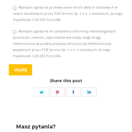
Wyrażam zgodę na przetwarzanie moich danych osobowych w
celach handlowych przez PCB Service Sp. z o.o. z siedzibą Ks. Jerzego
Popiełuszki 1, 83-032 Pszczółki.
Wyrażam zgodę na otrzymywanie informacji marketingowych
(promocje, nowości, zaproszenia warsztaty, targi) drogą
elektroniczną na podany powyżej adres poczty elektronicznej
wysyłanych przez PCB Service Sp. z o.o. z siedzibą Ks. Jerzego
Popiełuszki 1, 83-032 Pszczółki.
Share this post
Share
Share
Share
Share
on
on
on
on
Twitter
Pinterest
Facebook
LinkedIn
Masz pytania?