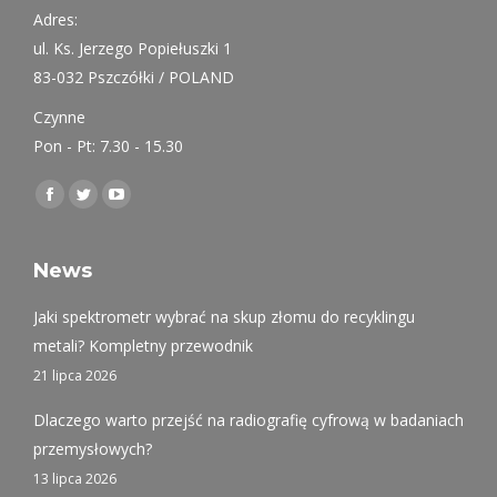
Adres:
ul. Ks. Jerzego Popiełuszki 1
83-032 Pszczółki / POLAND
Czynne
Pon - Pt: 7.30 - 15.30
Find us on:
Facebook
Twitter
YouTube
page
page
page
opens
opens
opens
News
in
in
in
Jaki spektrometr wybrać na skup złomu do recyklingu
new
new
new
metali? Kompletny przewodnik
window
window
window
21 lipca 2026
Dlaczego warto przejść na radiografię cyfrową w badaniach
przemysłowych?
13 lipca 2026