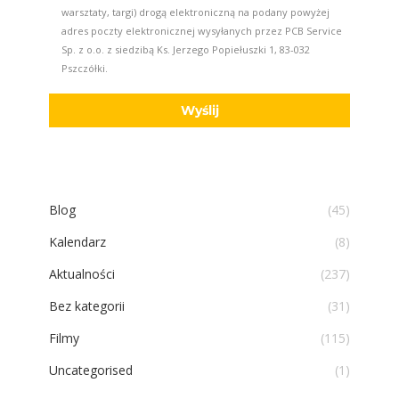
warsztaty, targi) drogą elektroniczną na podany powyżej
adres poczty elektronicznej wysyłanych przez PCB Service
Sp. z o.o. z siedzibą Ks. Jerzego Popiełuszki 1, 83-032
Pszczółki.
Blog
(45)
Kalendarz
(8)
Aktualności
(237)
Bez kategorii
(31)
Filmy
(115)
Uncategorised
(1)