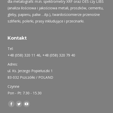
dla metalografii: m.in. spektrometry XRF oraz OES czy LIBS
(analiza ilościowa i jakościowa metali, proszków, cementu,
gleby, papieru, paliw …itp.), twardościomierze przenośne
szlifierki, polerki, prasy inkludujące i przecinarki.
Kontakt
Tel:
+48 (058) 320 11 46, +48 (058) 320 79 40
Adres:
ul. Ks. Jerzego Popiełuszki 1
83-032 Pszczółki / POLAND
Czynne
Pon - Pt: 7.30 - 15.30
Find us on:
Facebook
Twitter
YouTube