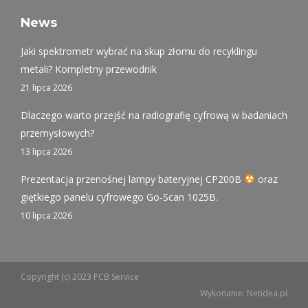
page
page
page
opens
opens
opens
News
in
in
in
Jaki spektrometr wybrać na skup złomu do recyklingu
new
new
new
metali? Kompletny przewodnik
window
window
window
21 lipca 2026
Dlaczego warto przejść na radiografię cyfrową w badaniach
przemysłowych?
13 lipca 2026
Prezentacja przenośnej lampy bateryjnej CP200B
oraz
giętkiego panelu cyfrowego Go-Scan 1025B.
10 lipca 2026
Copyright (c) 2023 PCB Service
Wykonanie:
Netidea.pl