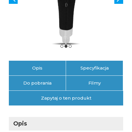
Opis
Specyfikacja
Do pobrania
Filmy
Zapytaj o ten produkt
Opis