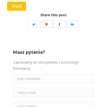
Share this post
Share
Share
Share
Share
on
on
on
on
Twitter
Pinterest
Facebook
LinkedIn
Masz pytania?
Zapraszamy do skorzystania z poniższego
formularza.