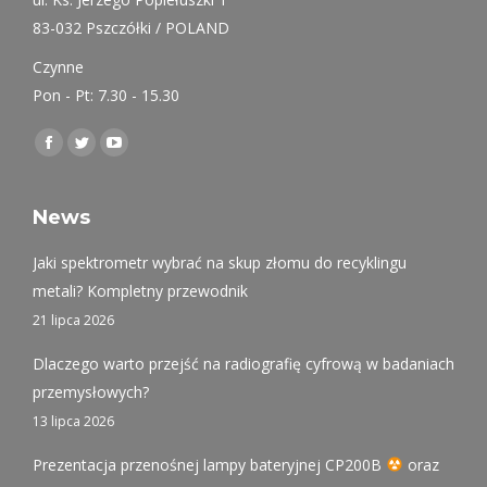
83-032 Pszczółki / POLAND
Czynne
Pon - Pt: 7.30 - 15.30
Find us on:
Facebook
Twitter
YouTube
page
page
page
opens
opens
opens
News
in
in
in
Jaki spektrometr wybrać na skup złomu do recyklingu
new
new
new
metali? Kompletny przewodnik
window
window
window
21 lipca 2026
Dlaczego warto przejść na radiografię cyfrową w badaniach
przemysłowych?
13 lipca 2026
Prezentacja przenośnej lampy bateryjnej CP200B
oraz