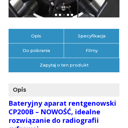
Opis
Specyfikacja
Do pobrania
Filmy
Zapytaj o ten produkt
Opis
Bateryjny aparat rentgenowski
CP200B – NOWOŚĆ, idealne
rozwiązanie do radiografii