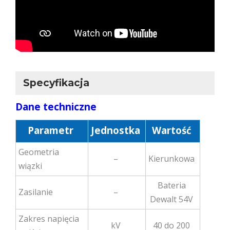
Specyfikacja
Dane techniczne
Parametr
Jednostka
Wartość
Geometria
–
Kierunkowa
wiązki
Bateria
Zasilanie
–
Dewalt 54V
Zakres napięcia
kV
40 do 200