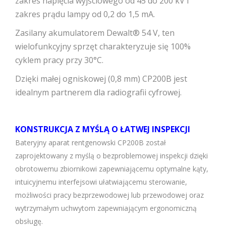
zakres napięcia wyjściowego od 45 do 200 kV i
zakres prądu lampy od 0,2 do 1,5 mA.
Zasilany akumulatorem Dewalt® 54 V, ten
wielofunkcyjny sprzęt charakteryzuje się 100%
cyklem pracy przy 30°C.
Dzięki małej ogniskowej (0,8 mm) CP200B jest
idealnym partnerem dla radiografii cyfrowej.
KONSTRUKCJA Z MYŚLĄ O ŁATWEJ INSPEKCJI
Bateryjny aparat rentgenowski CP200B został
zaprojektowany z myślą o bezproblemowej inspekcji dzięki
obrotowemu zbiornikowi zapewniającemu optymalne kąty,
intuicyjnemu interfejsowi ułatwiającemu sterowanie,
możliwości pracy bezprzewodowej lub przewodowej oraz
wytrzymałym uchwytom zapewniającym ergonomiczną
obsługę.