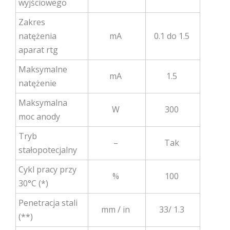
wyjściowego
Zakres
natężenia
mA
0.1 do 1.5
aparat rtg
Maksymalne
mA
1.5
natężenie
Maksymalna
W
300
moc anody
Tryb
–
Tak
stałopotecjalny
Cykl pracy przy
%
100
30°C (*)
Penetracja stali
mm / in
33/ 1.3
(**)