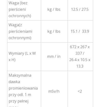
Waga (bez
pierścieni
kg / lbs
12.5 / 27.5
ochronnych)
Waga(z
pierścieniami
kg / lbs
15.1 / 33.9
ochronnymi)
672 x 267 x
Wymiary (L x W
337 /
mm / in
x H)
26.4 x 10.5 x
13.3
Maksymalna
dawka
promieniowania
mSv/h
<2
przy odl. 1 m
przy pełnej