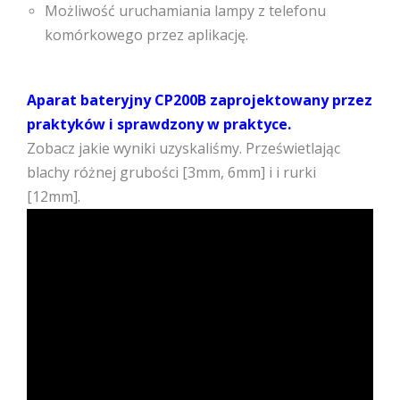
Możliwość uruchamiania lampy z telefonu
komórkowego przez aplikację.
Aparat bateryjny CP200B zaprojektowany przez
praktyków i sprawdzony w praktyce.
Zobacz jakie wyniki uzyskaliśmy. Prześwietlając
blachy różnej grubości [3mm, 6mm] i i rurki
[12mm].