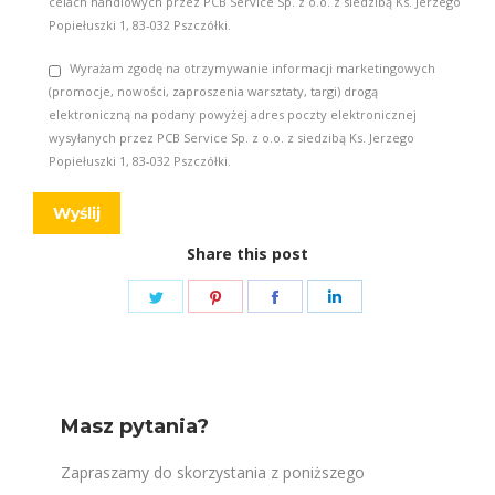
celach handlowych przez PCB Service Sp. z o.o. z siedzibą Ks. Jerzego
Popiełuszki 1, 83-032 Pszczółki.
Wyrażam zgodę na otrzymywanie informacji marketingowych
(promocje, nowości, zaproszenia warsztaty, targi) drogą
elektroniczną na podany powyżej adres poczty elektronicznej
wysyłanych przez PCB Service Sp. z o.o. z siedzibą Ks. Jerzego
Popiełuszki 1, 83-032 Pszczółki.
Share this post
Share
Share
Share
Share
on
on
on
on
Twitter
Pinterest
Facebook
LinkedIn
Masz pytania?
Zapraszamy do skorzystania z poniższego