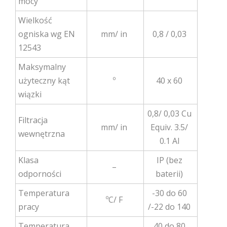
mocy
Wielkość
ogniska wg EN
mm/ in
0,8 / 0,03
12543
Maksymalny
użyteczny kąt
º
40 x 60
wiązki
0,8/ 0,03 Cu
Filtracja
mm/ in
Equiv. 3.5/
wewnętrzna
0.1 Al
Klasa
IP (bez
–
odporności
baterii)
Temperatura
-30 do 60
ºC/ F
pracy
/-22 do 140
Temperatura
40 do 80