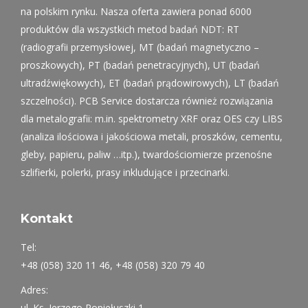
na polskim rynku. Nasza oferta zawiera ponad 6000
produktów dla wszystkich metod badań NDT: RT
(radiografii przemysłowej, MT (badań magnetyczno –
proszkowych), PT (badań penetracyjnych), UT (badań
ultradźwiękowych), ET (badań prądowirowych), LT (badań
szczelności). PCB Service dostarcza również rozwiązania
dla metalografii: m.in. spektrometry XRF oraz OES czy LIBS
(analiza ilościowa i jakościowa metali, proszków, cementu,
gleby, papieru, paliw …itp.), twardościomierze przenośne
szlifierki, polerki, prasy inkludujące i przecinarki.
Kontakt
Tel:
+48 (058) 320 11 46, +48 (058) 320 79 40
Adres:
ul. Ks. Jerzego Popiełuszki 1