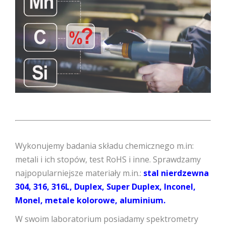
Wykonujemy badania składu chemicznego m.in:
metali i ich stopów, test RoHS i inne. Sprawdzamy
najpopularniejsze materiały m.in.:
stal nierdzewna
304, 316, 316L, Duplex, Super Duplex, Inconel,
Monel, metale kolorowe, aluminium.
W swoim laboratorium posiadamy spektrometry
iskrowe oraz przenośne spektrometry
rentgenowskie. Wykonujemy usługi PMI zarówno w
naszym laboratorium jak i na miejscu u klienta.
Jeśli chcieliby Państwo uzyskać więcej szczegółów
na temat zakresu badań i cen prosimy o kontakt e-
mail:
kontakt@pcb.com.pl
(prosimy o określenie