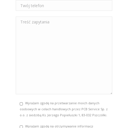
Wyrażam zgodę na przetwarzanie moich danych
osobowych w celach handlowych przez PCB Service Sp. z
o.o. z siedzibą Ks. Jerzego Popiełuszki 1, 83-032 Pszczółki.
Wyrażam zgodę na otrzymywanie informacji
marketingowych (promocje, nowości, zaproszenia
warsztaty, targi) drogą elektroniczną na podany powyżej
adres poczty elektronicznej wysyłanych przez PCB Service
Sp. z o.o. z siedzibą Ks. Jerzego Popiełuszki 1, 83-032
Pszczółki.