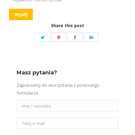
Twitter
Pinterest
Facebook
LinkedIn
Masz pytania?
Zapraszamy do skorzystania z poniższego
formularza.