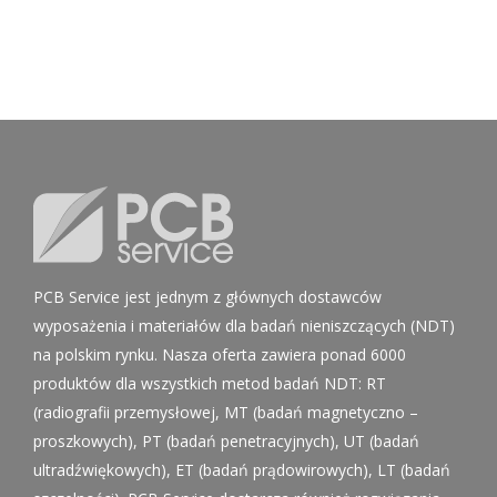
PCB Service jest jednym z głównych dostawców
wyposażenia i materiałów dla badań nieniszczących (NDT)
na polskim rynku. Nasza oferta zawiera ponad 6000
produktów dla wszystkich metod badań NDT: RT
(radiografii przemysłowej, MT (badań magnetyczno –
proszkowych), PT (badań penetracyjnych), UT (badań
ultradźwiękowych), ET (badań prądowirowych), LT (badań
szczelności). PCB Service dostarcza również rozwiązania
dla metalografii: m.in. spektrometry XRF oraz OES czy LIBS
(analiza ilościowa i jakościowa metali, proszków, cementu,
gleby, papieru, paliw …itp.), twardościomierze przenośne
szlifierki, polerki, prasy inkludujące i przecinarki.
Kontakt