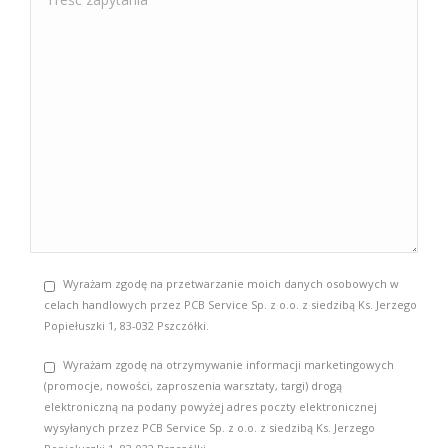
Wyrażam zgodę na przetwarzanie moich danych osobowych w
celach handlowych przez PCB Service Sp. z o.o. z siedzibą Ks. Jerzego
Popiełuszki 1, 83-032 Pszczółki.
Wyrażam zgodę na otrzymywanie informacji marketingowych
(promocje, nowości, zaproszenia warsztaty, targi) drogą
elektroniczną na podany powyżej adres poczty elektronicznej
wysyłanych przez PCB Service Sp. z o.o. z siedzibą Ks. Jerzego
Popiełuszki 1, 83-032 Pszczółki.
Share this post
Share
Share
Share
Share
on
on
on
on