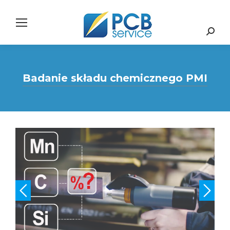
Search:
Badanie składu chemicznego PMI
Opis
Specyfikacja
Do pobrania
Filmy