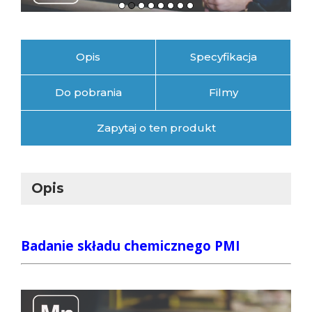
Zapytaj o ten produkt
Opis
Badanie składu chemicznego PMI