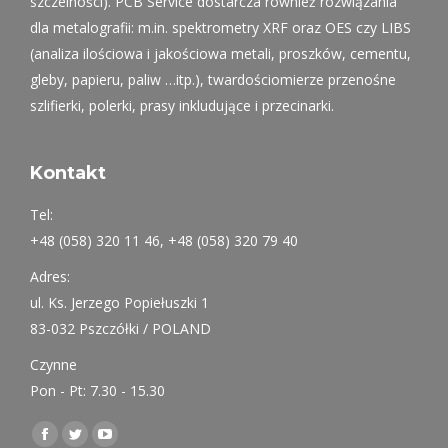
Tel:
+48 (058) 320 11 46, +48 (058) 320 79 40
Adres:
ul. Ks. Jerzego Popiełuszki 1
83-032 Pszczółki / POLAND
Czynne
Pon - Pt: 7.30 - 15.30
Find us on:
Facebook
Twitter
YouTube
page
page
page
opens
opens
opens
News
in
in
in
Rozważacie Państwo zakup panelu rentgenowskiego do
new
new
new
radiografii cyfrowej DR? Krótki przewodnik jakie czynniki
window
window
window
należy wziąć pod uwagę.