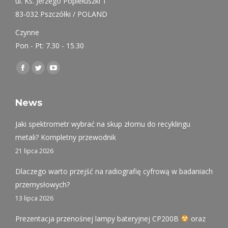
ul. Ks. Jerzego Popiełuszki 1
83-032 Pszczółki / POLAND
Czynne
Pon - Pt: 7.30 - 15.30
Find us on:
Facebook
Twitter
YouTube
page
page
page
opens
opens
opens
News
in
in
in
Jaki spektrometr wybrać na skup złomu do recyklingu
new
new
new
metali? Kompletny przewodnik
window
window
window
21 lipca 2026
Dlaczego warto przejść na radiografię cyfrową w badaniach
przemysłowych?
13 lipca 2026
Prezentacja przenośnej lampy bateryjnej CP200B
oraz