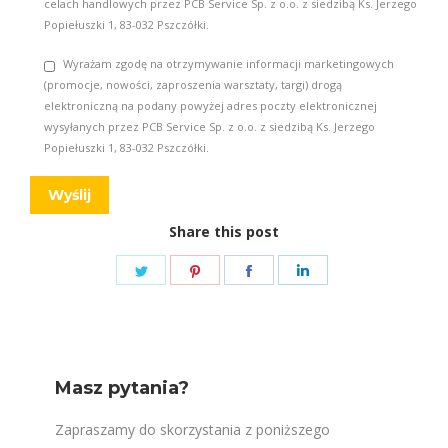
celach handlowych przez PCB Service Sp. z o.o. z siedzibą Ks. Jerzego
Popiełuszki 1, 83-032 Pszczółki.
Wyrażam zgodę na otrzymywanie informacji marketingowych
(promocje, nowości, zaproszenia warsztaty, targi) drogą
elektroniczną na podany powyżej adres poczty elektronicznej
wysyłanych przez PCB Service Sp. z o.o. z siedzibą Ks. Jerzego
Popiełuszki 1, 83-032 Pszczółki.
Share this post
Share
Share
Share
Share
on
on
on
on
Twitter
Pinterest
Facebook
LinkedIn
Masz pytania?
Zapraszamy do skorzystania z poniższego