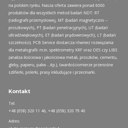
na polskim rynku. Nasza oferta zawiera ponad 6000
produktów dla wszystkich metod badań NDT: RT
(radiografii przemysłowej, MT (badań magnetyczno –
proszkowych), PT (badań penetracyjnych), UT (badań
ultradźwiękowych), ET (badań prądowirowych), LT (badań
szczelności). PCB Service dostarcza również rozwiązania
dla metalografii: m.in. spektrometry XRF oraz OES czy LIBS
(analiza ilościowa i jakościowa metali, proszków, cementu,
gleby, papieru, paliw …itp.), twardościomierze przenośne
szlifierki, polerki, prasy inkludujące i przecinarki.
Kontakt
Tel:
+48 (058) 320 11 46, +48 (058) 320 79 40
Adres: