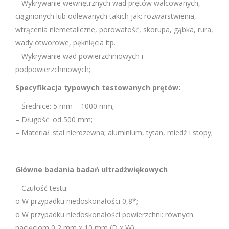
– Wykrywanie wewnętrznych wad prętów walcowanych,
ciągnionych lub odlewanych takich jak: rozwarstwienia,
wtrącenia niemetaliczne, porowatość, skorupa, gąbka, rura,
wady otworowe, pęknięcia itp.
– Wykrywanie wad powierzchniowych i
podpowierzchniowych;
Specyfikacja typowych testowanych prętów:
– Średnice: 5 mm – 1000 mm;
– Długość: od 500 mm;
– Materiał: stal nierdzewna; aluminium, tytan, miedź i stopy;
Główne badania badań ultradźwiękowych
– Czułość testu:
o W przypadku niedoskonałości 0,8*;
o W przypadku niedoskonałości powierzchni: równych
nacięciom 0,2 mm x 10 mm (D x W);