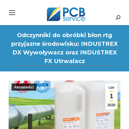
Search:
Odczynniki do obróbki błon rtg
przyjazne środowisku: INDUSTREX
DX Wywoływacz oraz INDUSTREX
FX Utrwalacz
Aktualności
cze
1
2020