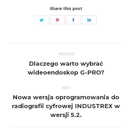
Share this post
Share
Share
Share
Share
on
on
on
on
Twitter
Pinterest
Facebook
LinkedIn
Post
PREVIOUS
navigation
Dlaczego warto wybrać
Previous
wideoendoskop G-PRO?
post:
NEXT
Nowa wersja oprogramowania do
Next
radiografii cyfrowej INDUSTREX w
post:
wersji 5.2.