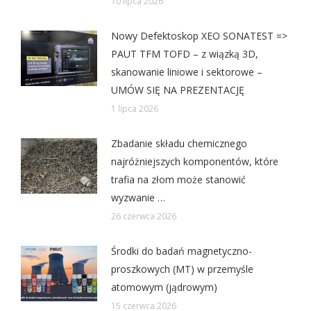
10 lipca 2026
Nowy Defektoskop XEO SONATEST =>
PAUT TFM TOFD – z wiązką 3D,
skanowanie liniowe i sektorowe –
UMÓW SIĘ NA PREZENTACJĘ
1 lipca 2026
Zbadanie składu chemicznego
najróżniejszych komponentów, które
trafia na złom może stanowić
wyzwanie …
26 czerwca 2026
Środki do badań magnetyczno-
proszkowych (MT) w przemyśle
atomowym (jądrowym)
15 czerwca 2026