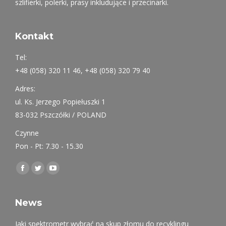
szlifierki, polerki, prasy inkludujące i przecinarki.
Kontakt
Tel:
+48 (058) 320 11 46, +48 (058) 320 79 40
Adres:
ul. Ks. Jerzego Popiełuszki 1
83-032 Pszczółki / POLAND
Czynne
Pon - Pt: 7.30 - 15.30
Find us on:
Facebook
Twitter
YouTube
page
page
page
opens
opens
opens
News
in
in
in
Jaki spektrometr wybrać na skup złomu do recyklingu
new
new
new