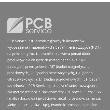
PCB Service jest jednym z głównych dostawców
wyposażenia i materiałów dla badań nieniszczących (NDT)
na polskim rynku. Nasza oferta zawiera ponad 6000
produktów dla wszystkich metod badań NDT: RT
(radiografii przemysłowej, MT (badań magnetyczno –
proszkowych), PT (badań penetracyjnych), UT (badań
ultradźwiękowych), ET (badań prądowirowych), LT (badań
szczelności). PCB Service dostarcza również rozwiązania
dla metalografii: m.in. spektrometry XRF oraz OES czy LIBS
(analiza ilościowa i jakościowa metali, proszków, cementu,
gleby, papieru, paliw …itp.), twardościomierze przenośne