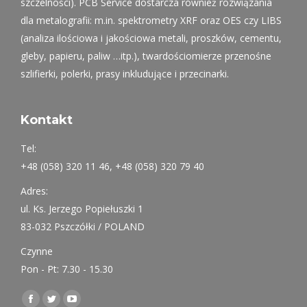
szczelności). PCB Service dostarcza również rozwiązania
dla metalografii: m.in. spektrometry XRF oraz OES czy LIBS
(analiza ilościowa i jakościowa metali, proszków, cementu,
gleby, papieru, paliw …itp.), twardościomierze przenośne
szlifierki, polerki, prasy inkludujące i przecinarki.
Kontakt
Tel:
+48 (058) 320 11 46, +48 (058) 320 79 40
Adres:
ul. Ks. Jerzego Popiełuszki 1
83-032 Pszczółki / POLAND
Czynne
Pon - Pt: 7.30 - 15.30
Find us on:
Facebook
Twitter
YouTube