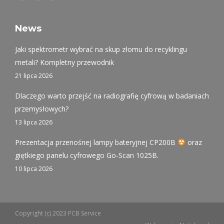
page
page
page
opens
opens
opens
News
in
in
in
Jaki spektrometr wybrać na skup złomu do recyklingu
new
new
new
metali? Kompletny przewodnik
window
window
window
21 lipca 2026
Dlaczego warto przejść na radiografię cyfrową w badaniach
przemysłowych?
13 lipca 2026
Prezentacja przenośnej lampy bateryjnej CP200B
oraz
giętkiego panelu cyfrowego Go-Scan 1025B.
10 lipca 2026
Copyright (c) 2023 PCB Service