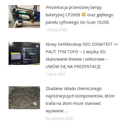
Prezentacja przenośnej lampy
bateryjnej CP200B
oraz giętkiego
panelu cyfrowego Go-Scan 1025B.
10 lipca 2026
Nowy Defektoskop XEO SONATEST =>
PAUT TFM TOFD – z wiązką 3D,
skanowanie liniowe i sektorowe –
UMÓW SIĘ NA PREZENTACJĘ
1 lipca 2026
Zbadanie składu chemicznego
najróżniejszych komponentów, które
trafia na złom może stanowić
wyzwanie …
26 czerwca 2026