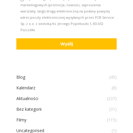
marketingowych (promocje, nowości, zaproszenia
warsztaty, targi) drogą elektroniczną na podany powyżej
adres poczty elektronicznej wysyłanych przez PCB Service
Sp. z o.o. z siedzibą Ks. Jerzego Popiełuszki 1, 83-032
Pszczółki.
Blog
(45)
Kalendarz
(8)
Aktualności
(237)
Bez kategorii
(31)
Filmy
(115)
Uncategorised
(1)