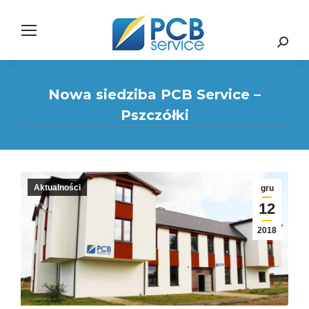
Search:
Nowa siedziba PCB Service –
Pszczółki
Aktualności
gru
12
2018