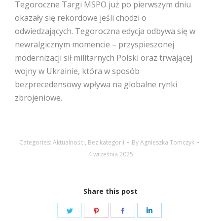
Tegoroczne Targi MSPO już po pierwszym dniu
okazały się rekordowe jeśli chodzi o
odwiedzających. Tegoroczna edycja odbywa się w
newralgicznym momencie – przyspieszonej
modernizacji sił militarnych Polski oraz trwającej
wojny w Ukrainie, która w sposób
bezprecedensowy wpływa na globalne rynki
zbrojeniowe.
Categories:
Aktualności
,
Bez kategorii
By
Agnieszka Tomczyk
4 września 2025
Share this post
Share
Share
Share
Share