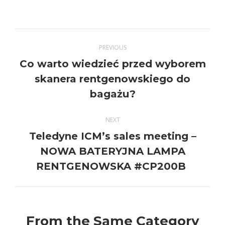
on
on
on
on
Twitter
Pinterest
Facebook
LinkedIn
Post
PREVIOUS
navigation
Co warto wiedzieć przed wyborem
Previous
skanera rentgenowskiego do
post:
bagażu?
NEXT
Teledyne ICM’s sales meeting –
Next
NOWA BATERYJNA LAMPA
post:
RENTGENOWSKA #CP200B
From the Same Category