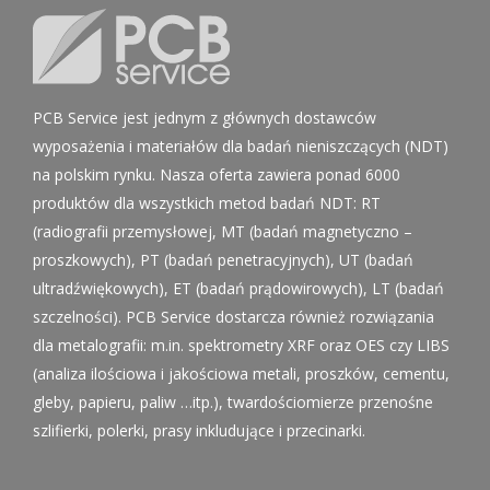
PCB Service jest jednym z głównych dostawców
wyposażenia i materiałów dla badań nieniszczących (NDT)
na polskim rynku. Nasza oferta zawiera ponad 6000
produktów dla wszystkich metod badań NDT: RT
(radiografii przemysłowej, MT (badań magnetyczno –
proszkowych), PT (badań penetracyjnych), UT (badań
ultradźwiękowych), ET (badań prądowirowych), LT (badań
szczelności). PCB Service dostarcza również rozwiązania
dla metalografii: m.in. spektrometry XRF oraz OES czy LIBS
(analiza ilościowa i jakościowa metali, proszków, cementu,
gleby, papieru, paliw …itp.), twardościomierze przenośne
szlifierki, polerki, prasy inkludujące i przecinarki.