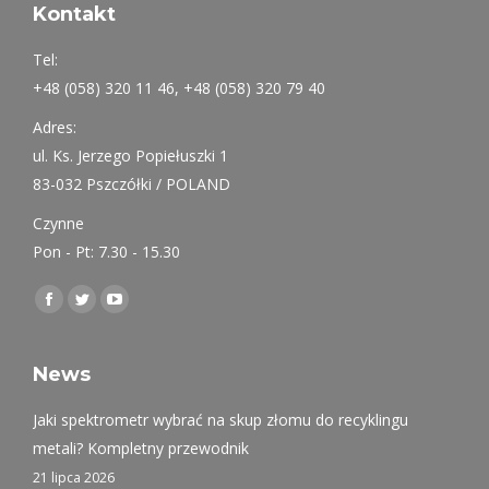
Kontakt
Tel:
+48 (058) 320 11 46, +48 (058) 320 79 40
Adres:
ul. Ks. Jerzego Popiełuszki 1
83-032 Pszczółki / POLAND
Czynne
Pon - Pt: 7.30 - 15.30
Find us on:
Facebook
Twitter
YouTube
page
page
page
opens
opens
opens
News
in
in
in
Jaki spektrometr wybrać na skup złomu do recyklingu
new
new
new
metali? Kompletny przewodnik
window
window
window
21 lipca 2026