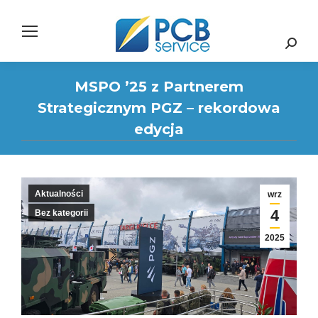
Search:
MSPO ’25 z Partnerem
Strategicznym PGZ – rekordowa
edycja
Aktualności
wrz
4
Bez kategorii
2025