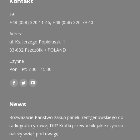
Kontakt
Tel:
+48 (058) 320 11 46, +48 (058) 320 79 40
Adres:
ul. Ks. Jerzego Popiełuszki 1
83-032 Pszczółki / POLAND
Czynne
Pon - Pt: 7.30 - 15.30
Find us on:
Facebook
Twitter
YouTube
page
page
page
opens
opens
opens
News
in
in
in
Rozważacie Państwo zakup panelu rentgenowskiego do
new
new
new
radiografii cyfrowej DR? Krótki przewodnik jakie czynniki
window
window
window
należy wziąć pod uwagę.