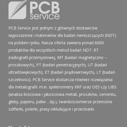
PCB Service jest jednym z głównych dostawców
wyposażenia i materiałów dla badań nieniszczących (NDT)
na polskim rynku. Nasza oferta zawiera ponad 6000
produktów dla wszystkich metod badań NDT: RT
(radiografii przemysłowej, MT (badań magnetyczno –
proszkowych), PT (badań penetracyjnych), UT (badań
ultradźwiękowych), ET (badań prądowirowych), LT (badań
szczelności). PCB Service dostarcza również rozwiązania
dla metalografii: m.in. spektrometry XRF oraz OES czy LIBS
(analiza ilościowa i jakościowa metali, proszków, cementu,
gleby, papieru, paliw …itp.), twardościomierze przenośne
szlifierki, polerki, prasy inkludujące i przecinarki.