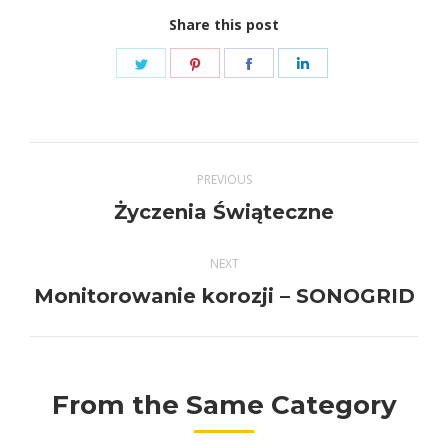
Share this post
Share
Share
Share
Share
on
on
on
on
Twitter
Pinterest
Facebook
LinkedIn
Post
PREVIOUS
navigation
Previous
Życzenia Świąteczne
post:
NEXT
Next
Monitorowanie korozji – SONOGRID
post:
From the Same Category