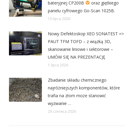
bateryjnej CP200B
oraz giętkiego
panelu cyfrowego Go-Scan 1025B.
10 lipca 2026
Nowy Defektoskop XEO SONATEST =>
PAUT TFM TOFD – z wiązką 3D,
skanowanie liniowe i sektorowe –
UMÓW SIĘ NA PREZENTACJĘ
1 lipca 2026
Zbadanie składu chemicznego
najróżniejszych komponentów, które
trafia na złom może stanowić
wyzwanie …
26 czerwca 2026