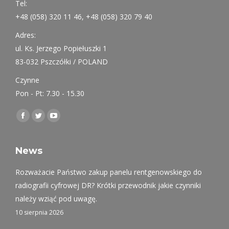
Tel:
+48 (058) 320 11 46, +48 (058) 320 79 40
Adres:
ul. Ks. Jerzego Popiełuszki 1
83-032 Pszczółki / POLAND
Czynne
Pon - Pt: 7.30 - 15.30
Find us on:
Facebook
Twitter
YouTube
page
page
page
opens
opens
opens
News
in
in
in
Rozważacie Państwo zakup panelu rentgenowskiego do
new
new
new
radiografii cyfrowej DR? Krótki przewodnik jakie czynniki
window
window
window
należy wziąć pod uwagę.
10 sierpnia 2026