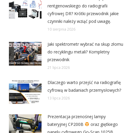
rentgenowskiego do radiografii
cyfrowej DR? Krótki przewodnik jakie
czynniki należy wziąć pod uwagę.
10 sierpnia 2026
Jaki spektrometr wybrać na skup złomu
do recyklingu metali? Kompletny
przewodnik
21 lipca 2026
Dlaczego warto przejść na radiografię
cyfrową w badaniach przemysłowych?
13 lipca 2026
Prezentacja przenośnej lampy
bateryjnej CP200B
oraz giętkiego
panelu cyfrowego Go-Scan 1025B.