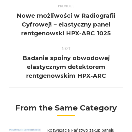
Post
PREVIOUS
navigation
Nowe możliwości w Radiografii
Previous
Cyfrowej! – elastyczny panel
post:
rentgenowski HPX-ARC 1025
NEXT
Badanie spoiny obwodowej
Next
elastycznym detektorem
post:
rentgenowskim HPX-ARC
From the Same Category
Rozważacie Państwo zakup panelu