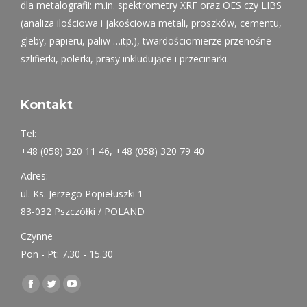
dla metalografii: m.in. spektrometry XRF oraz OES czy LIBS
(analiza ilościowa i jakościowa metali, proszków, cementu,
gleby, papieru, paliw …itp.), twardościomierze przenośne
szlifierki, polerki, prasy inkludujące i przecinarki.
Kontakt
Tel:
+48 (058) 320 11 46, +48 (058) 320 79 40
Adres:
ul. Ks. Jerzego Popiełuszki 1
83-032 Pszczółki / POLAND
Czynne
Pon - Pt: 7.30 - 15.30
Find us on:
Facebook
Twitter
YouTube