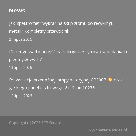
page
page
page
opens
opens
opens
News
in
in
in
Jaki spektrometr wybrać na skup złomu do recyklingu
new
new
new
metali? Kompletny przewodnik
window
window
window
21 lipca 2026
Dlaczego warto przejść na radiografię cyfrową w badaniach
przemysłowych?
13 lipca 2026
Prezentacja przenośnej lampy bateryjnej CP200B
oraz
giętkiego panelu cyfrowego Go-Scan 1025B.
10 lipca 2026
Copyright (c) 2023 PCB Service
Wykonanie:
Netidea.pl