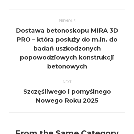
Twitter
Pinterest
Facebook
LinkedIn
Post
PREVIOUS
navigation
Dostawa betonoskopu MIRA 3D
PRO – która posłuży do m.in. do
Previous
badań uszkodzonych
post:
popowodziowych konstrukcji
betonowych
NEXT
Szczęśliwego i pomyślnego
Next
Nowego Roku 2025
post:
From the Same Category