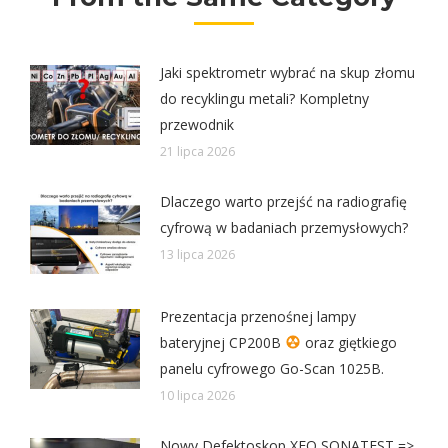
Jaki spektrometr wybrać na skup złomu
do recyklingu metali? Kompletny
przewodnik
21 lipca 2026
Dlaczego warto przejść na radiografię
cyfrową w badaniach przemysłowych?
13 lipca 2026
Prezentacja przenośnej lampy
bateryjnej CP200B
oraz giętkiego
panelu cyfrowego Go-Scan 1025B.
10 lipca 2026
Nowy Defektoskop XEO SONATEST =>