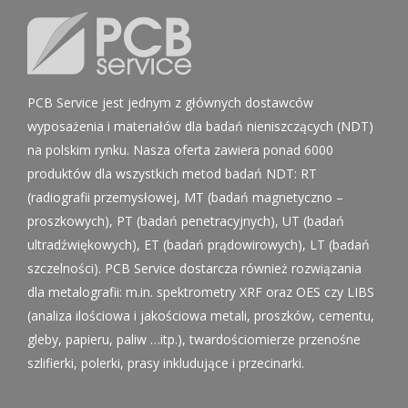
PCB Service jest jednym z głównych dostawców
wyposażenia i materiałów dla badań nieniszczących (NDT)
na polskim rynku. Nasza oferta zawiera ponad 6000
produktów dla wszystkich metod badań NDT: RT
(radiografii przemysłowej, MT (badań magnetyczno –
proszkowych), PT (badań penetracyjnych), UT (badań
ultradźwiękowych), ET (badań prądowirowych), LT (badań
szczelności). PCB Service dostarcza również rozwiązania
dla metalografii: m.in. spektrometry XRF oraz OES czy LIBS
(analiza ilościowa i jakościowa metali, proszków, cementu,
gleby, papieru, paliw …itp.), twardościomierze przenośne
szlifierki, polerki, prasy inkludujące i przecinarki.