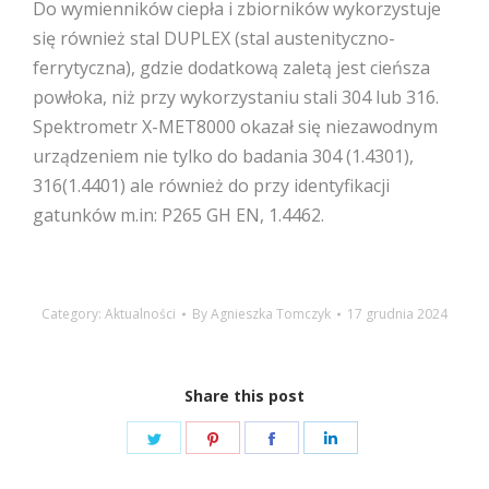
Do wymienników ciepła i zbiorników wykorzystuje
się również stal DUPLEX (stal austenityczno-
ferrytyczna), gdzie dodatkową zaletą jest cieńsza
powłoka, niż przy wykorzystaniu stali 304 lub 316.
Spektrometr X-MET8000 okazał się niezawodnym
urządzeniem nie tylko do badania 304 (1.4301),
316(1.4401) ale również do przy identyfikacji
gatunków m.in: P265 GH EN, 1.4462.
Category:
Aktualności
By
Agnieszka Tomczyk
17 grudnia 2024
Share this post
Share
Share
Share
Share
on
on
on
on