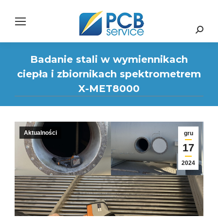
Search:
Badanie stali w wymiennikach
ciepła i zbiornikach spektrometrem
X-MET8000
Aktualności
gru
17
2024