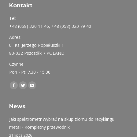
Kontakt
Tel:
+48 (058) 320 11 46, +48 (058) 320 79 40
Adres:
ul. Ks. Jerzego Popiełuszki 1
83-032 Pszczółki / POLAND
Czynne
Pon - Pt: 7.30 - 15.30
Find us on:
Facebook
Twitter
YouTube
page
page
page
opens
opens
opens
News
in
in
in
Jaki spektrometr wybrać na skup złomu do recyklingu
new
new
new
metali? Kompletny przewodnik
window
window
window
21 lipca 2026