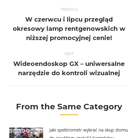
Post
PREVIOUS
navigation
W czerwcu i lipcu przegląd
Previous
okresowy lamp rentgenowskich w
post:
niższej promocyjnej cenie!
NEXT
Wideoendoskop GX – uniwersalne
Next
narzędzie do kontroli wizualnej
post:
From the Same Category
Jaki spektrometr wybrać na skup złomu
do recyklingu metali? Kompletny