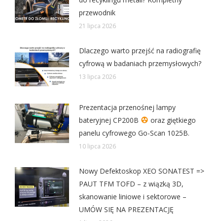
przewodnik
21 lipca 2026
Dlaczego warto przejść na radiografię
cyfrową w badaniach przemysłowych?
13 lipca 2026
Prezentacja przenośnej lampy
bateryjnej CP200B
oraz giętkiego
panelu cyfrowego Go-Scan 1025B.
10 lipca 2026
Nowy Defektoskop XEO SONATEST =>
PAUT TFM TOFD – z wiązką 3D,
skanowanie liniowe i sektorowe –
UMÓW SIĘ NA PREZENTACJĘ