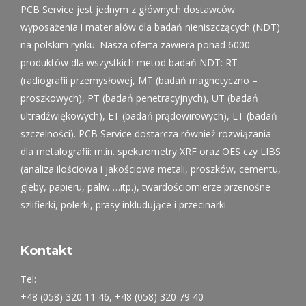
PCB Service jest jednym z głównych dostawców
wyposażenia i materiałów dla badań nieniszczących (NDT)
na polskim rynku. Nasza oferta zawiera ponad 6000
produktów dla wszystkich metod badań NDT: RT
(radiografii przemysłowej, MT (badań magnetyczno –
proszkowych), PT (badań penetracyjnych), UT (badań
ultradźwiękowych), ET (badań prądowirowych), LT (badań
szczelności). PCB Service dostarcza również rozwiązania
dla metalografii: m.in. spektrometry XRF oraz OES czy LIBS
(analiza ilościowa i jakościowa metali, proszków, cementu,
gleby, papieru, paliw …itp.), twardościomierze przenośne
szlifierki, polerki, prasy inkludujące i przecinarki.
Kontakt
Tel:
+48 (058) 320 11 46, +48 (058) 320 79 40