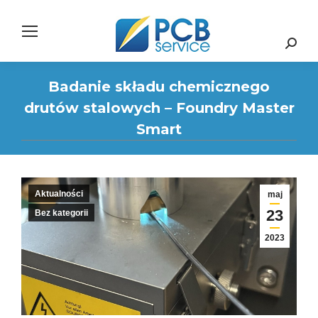
Search:
Badanie składu chemicznego
drutów stalowych – Foundry Master
Smart
Aktualności
maj
23
Bez kategorii
2023