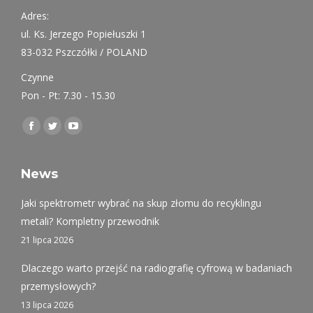
Adres:
ul. Ks. Jerzego Popiełuszki 1
83-032 Pszczółki / POLAND
Czynne
Pon - Pt: 7.30 - 15.30
Find us on:
Facebook
Twitter
YouTube
page
page
page
opens
opens
opens
News
in
in
in
Jaki spektrometr wybrać na skup złomu do recyklingu
new
new
new
metali? Kompletny przewodnik
window
window
window
21 lipca 2026
Dlaczego warto przejść na radiografię cyfrową w badaniach
przemysłowych?
13 lipca 2026