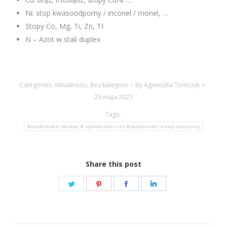
Ni: stop kwasoodporny / inconel / monel, …
Stopy Co, Mg, Ti, Zn, TI
N – Azot w stali duplex
Categories:
Aktualności
,
Bez kategorii
By
Agnieszka Tomczyk
23 maja 2023
Tags:
#spektrometr iskrowy # spektrometr oes #spektrometr emisji optycznej
Share this post
Share
Share
Share
Share
on
on
on
on
Twitter
Pinterest
Facebook
LinkedIn