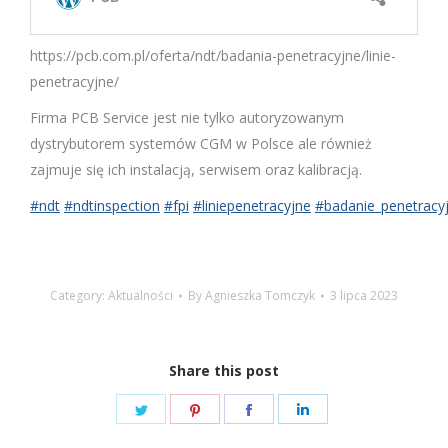
https://pcb.com.pl/oferta/ndt/badania-penetracyjne/linie-
penetracyjne/
Firma PCB Service jest nie tylko autoryzowanym
dystrybutorem systemów CGM w Polsce ale również
zajmuje się ich instalacją, serwisem oraz kalibracją.
#ndt
#ndtinspection
#fpi
#liniepenetracyjne
#badanie_penetracy
Category:
Aktualności
By
Agnieszka Tomczyk
3 lipca 2023
Share this post
Share
Share
Share
Share
on
on
on
on