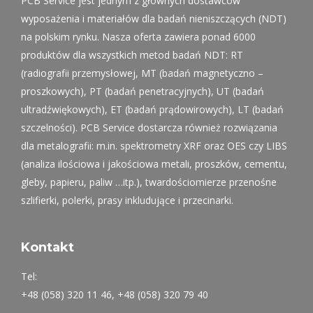
PCB Service jest jednym z głównych dostawców
wyposażenia i materiałów dla badań nieniszczących (NDT)
na polskim rynku. Nasza oferta zawiera ponad 6000
produktów dla wszystkich metod badań NDT: RT
(radiografii przemysłowej, MT (badań magnetyczno –
proszkowych), PT (badań penetracyjnych), UT (badań
ultradźwiękowych), ET (badań prądowirowych), LT (badań
szczelności). PCB Service dostarcza również rozwiązania
dla metalografii: m.in. spektrometry XRF oraz OES czy LIBS
(analiza ilościowa i jakościowa metali, proszków, cementu,
gleby, papieru, paliw …itp.), twardościomierze przenośne
szlifierki, polerki, prasy inkludujące i przecinarki.
Kontakt
Tel:
+48 (058) 320 11 46, +48 (058) 320 79 40