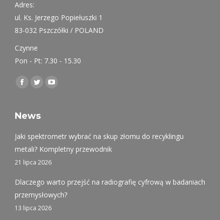
Adres:
ul. Ks. Jerzego Popiełuszki 1
83-032 Pszczółki / POLAND
Czynne
Pon - Pt: 7.30 - 15.30
Find us on:
Facebook
Twitter
YouTube
page
page
page
opens
opens
opens
News
in
in
in
Jaki spektrometr wybrać na skup złomu do recyklingu
new
new
new
metali? Kompletny przewodnik
window
window
window
21 lipca 2026
Dlaczego warto przejść na radiografię cyfrową w badaniach
przemysłowych?
13 lipca 2026