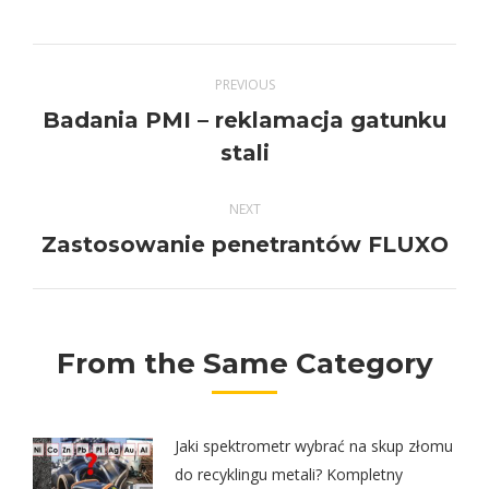
Twitter
Pinterest
Facebook
LinkedIn
Post
PREVIOUS
navigation
Badania PMI – reklamacja gatunku
Previous
stali
post:
NEXT
Next
Zastosowanie penetrantów FLUXO
post:
From the Same Category
Jaki spektrometr wybrać na skup złomu
do recyklingu metali? Kompletny