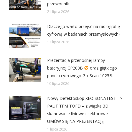
przewodnik
21 lipca 2026
Dlaczego warto przejść na radiografię
cyfrową w badaniach przemysłowych?
13 lipca 2026
Prezentacja przenośnej lampy
bateryjnej CP200B
oraz giętkiego
panelu cyfrowego Go-Scan 1025B.
10 lipca 2026
Nowy Defektoskop XEO SONATEST =>
PAUT TFM TOFD – z wiązką 3D,
skanowanie liniowe i sektorowe –
UMÓW SIĘ NA PREZENTACJĘ
1 lipca 2026