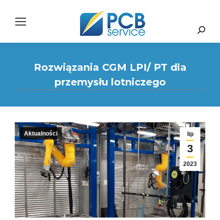
Search:
Rozwiązania CGM LPI/ PT dla
przemysłu lotniczego
Aktualności
lip
3
2023