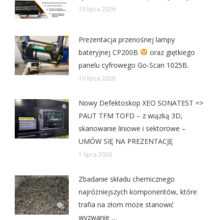
13 lipca 2026
Prezentacja przenośnej lampy
bateryjnej CP200B
oraz giętkiego
panelu cyfrowego Go-Scan 1025B.
10 lipca 2026
Nowy Defektoskop XEO SONATEST =>
PAUT TFM TOFD – z wiązką 3D,
skanowanie liniowe i sektorowe –
UMÓW SIĘ NA PREZENTACJĘ
1 lipca 2026
Zbadanie składu chemicznego
najróżniejszych komponentów, które
trafia na złom może stanowić
wyzwanie …