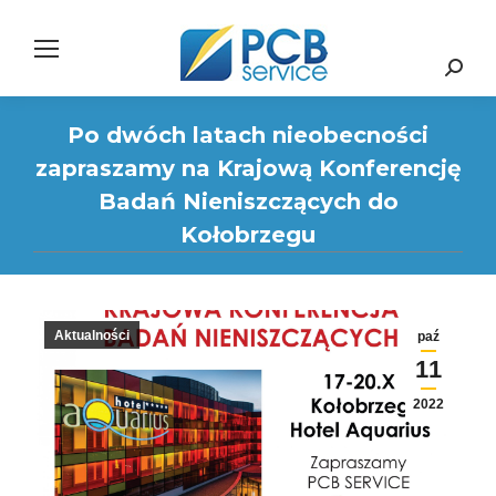
Search:
Po dwóch latach nieobecności
zapraszamy na Krajową Konferencję
Badań Nieniszczących do
Kołobrzegu
Aktualności
paź
11
2022