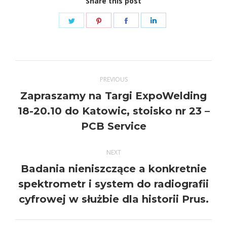
Share this post
Share
Share
Share
Share
on
on
on
on
Twitter
Pinterest
Facebook
LinkedIn
Post
PREVIOUS
navigation
Zapraszamy na Targi ExpoWelding
Previous
18-20.10 do Katowic, stoisko nr 23 –
post:
PCB Service
NEXT
Badania nieniszczące a konkretnie
Next
spektrometr i system do radiografii
post:
cyfrowej w służbie dla historii Prus.