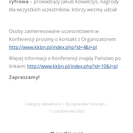
cyfrowa
– prowadzący Jakub Kowalczys, nagrody
dla wszystkich uczestników, którzy wezmą udział
Osoby zainteresowane uczestnictwem w
Konferencji prosimy o kontakt z Organizatorem:
http://www.kkbn.pl/index.php?id=4&l=pl
Więcej informacji o Konferencji znajdą Państwo po
linkiem:
http://www.kkbn.pl/index.php?id=10&l=pl
Zapraszamy!
Category:
Aktualności
By
Agnieszka Tomczyk
11 października 2022