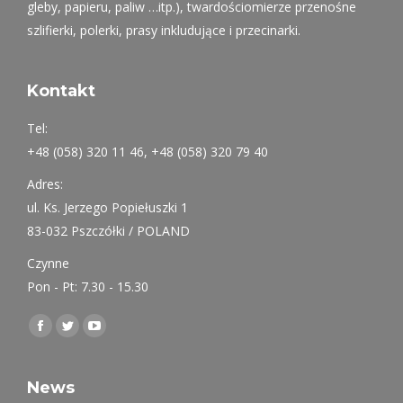
gleby, papieru, paliw …itp.), twardościomierze przenośne
szlifierki, polerki, prasy inkludujące i przecinarki.
Kontakt
Tel:
+48 (058) 320 11 46, +48 (058) 320 79 40
Adres:
ul. Ks. Jerzego Popiełuszki 1
83-032 Pszczółki / POLAND
Czynne
Pon - Pt: 7.30 - 15.30
Find us on:
Facebook
Twitter
YouTube
page
page
page
opens
opens
opens
News