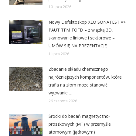
10 lipca 2026
Nowy Defektoskop XEO SONATEST =>
PAUT TFM TOFD – z wiązką 3D,
skanowanie liniowe i sektorowe –
UMÓW SIĘ NA PREZENTACJĘ
1 lipca 2026
Zbadanie składu chemicznego
najróżniejszych komponentów, które
trafia na złom może stanowić
wyzwanie …
26 czerwca 2026
Środki do badań magnetyczno-
proszkowych (MT) w przemyśle
atomowym (jądrowym)