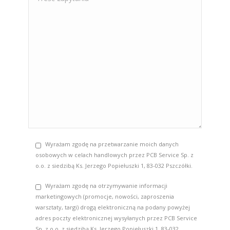
Wyrażam zgodę na przetwarzanie moich danych
osobowych w celach handlowych przez PCB Service Sp. z
o.o. z siedzibą Ks. Jerzego Popiełuszki 1, 83-032 Pszczółki.
Wyrażam zgodę na otrzymywanie informacji
marketingowych (promocje, nowości, zaproszenia
warsztaty, targi) drogą elektroniczną na podany powyżej
adres poczty elektronicznej wysyłanych przez PCB Service
Sp. z o.o. z siedzibą Ks. Jerzego Popiełuszki 1, 83-032