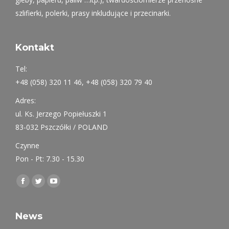
szlifierki, polerki, prasy inkludujące i przecinarki.
Kontakt
Tel:
+48 (058) 320 11 46, +48 (058) 320 79 40
Adres:
ul. Ks. Jerzego Popiełuszki 1
83-032 Pszczółki / POLAND
Czynne
Pon - Pt: 7.30 - 15.30
Find us on:
Facebook
Twitter
YouTube
page
page
page
opens
opens
opens
News
in
in
in