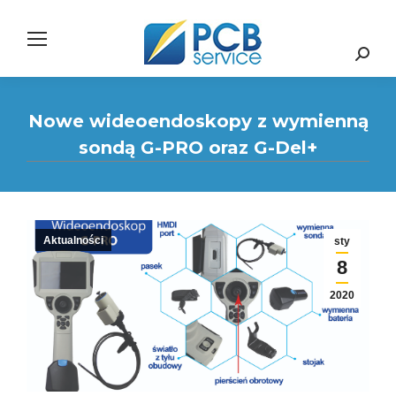
Search:
Nowe wideoendoskopy z wymienną
sondą G-PRO oraz G-Del+
Aktualności
sty
8
2020