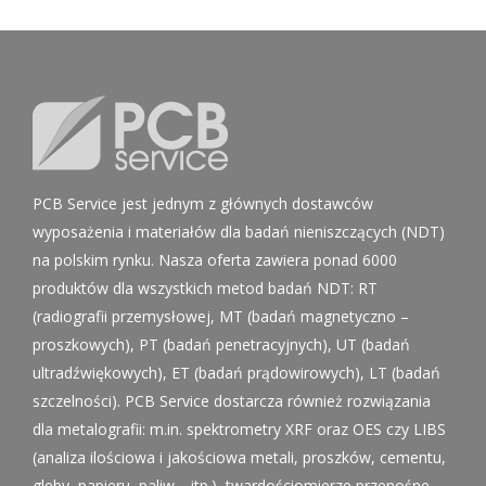
PCB Service jest jednym z głównych dostawców
wyposażenia i materiałów dla badań nieniszczących (NDT)
na polskim rynku. Nasza oferta zawiera ponad 6000
produktów dla wszystkich metod badań NDT: RT
(radiografii przemysłowej, MT (badań magnetyczno –
proszkowych), PT (badań penetracyjnych), UT (badań
ultradźwiękowych), ET (badań prądowirowych), LT (badań
szczelności). PCB Service dostarcza również rozwiązania
dla metalografii: m.in. spektrometry XRF oraz OES czy LIBS
(analiza ilościowa i jakościowa metali, proszków, cementu,
gleby, papieru, paliw …itp.), twardościomierze przenośne